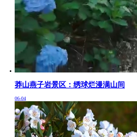
莽山燕子岩景区：绣球烂漫满山间
06-04