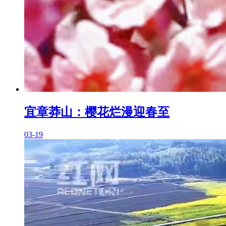
宜章莽山：樱花烂漫迎春至
03-19