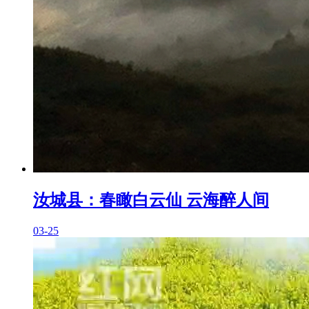
汝城县：春瞰白云仙 云海醉人间
03-25