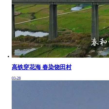
高铁穿花海 春染饶田村
03-28