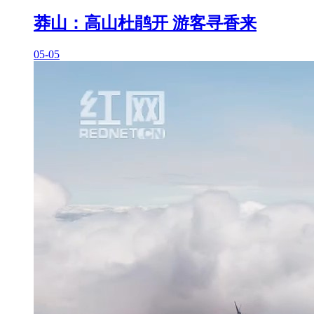
莽山：高山杜鹃开 游客寻香来
05-05