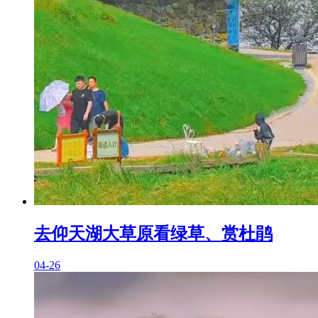
去仰天湖大草原看绿草、赏杜鹃
04-26