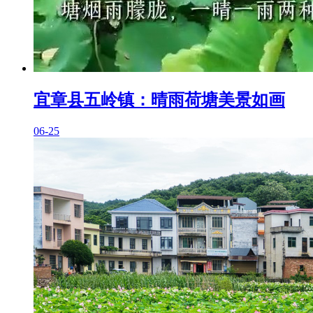
宜章县五岭镇：晴雨荷塘美景如画
06-25