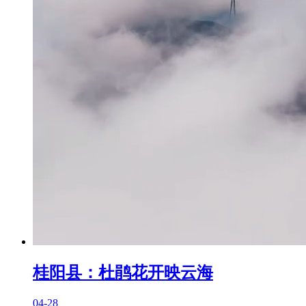
桂阳县：杜鹃花开映云海
04-28