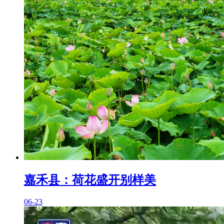
嘉禾县：荷花盛开别样美
06-23